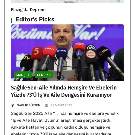
Elazığ’da Deprem
Editor's Picks
MANŞET
SENDİKA
Sağlık-Sen: Aile Yılında Hemşire Ve Ebelerin
Yüzde 73’ü İş Ve Aile Dengesini Kuramıyor
SAĞLIK BÜLTEN
22 MAYIS 2025
Sağlık-Sen 2025 Aile Yılı’nda hemşire ve ebelere yönelik
“İş ve Aile Hayatı Uyumu” araştırması gerçekleştirdi.
Ankete katılan ve çoğunun kadın olduğu hemşire ve
ebelerin yüzde 73’ü iş ve aile dengesini kuramadığını