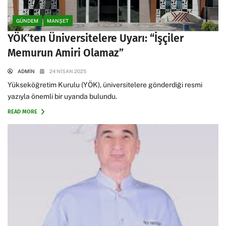
GÜNDEM
MANŞET
YÖK’ten Üniversitelere Uyarı: “İşçiler
Memurun Amiri Olamaz”
ADMIN
24 NISAN 2025
Yükseköğretim Kurulu (YÖK), üniversitelere gönderdiği resmi
yazıyla önemli bir uyarıda bulundu.
READ MORE