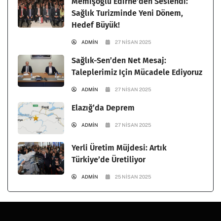
Memişoğlu Edirne’den Seslendi:
Sağlık Turizminde Yeni Dönem,
Hedef Büyük!
ADMIN
27 NISAN 2025
Sağlık-Sen’den Net Mesaj:
Taleplerimiz Için Mücadele Ediyoruz
ADMIN
27 NISAN 2025
Elazığ’da Deprem
ADMIN
27 NISAN 2025
Yerli Üretim Müjdesi: Artık
Türkiye’de Üretiliyor
ADMIN
25 NISAN 2025