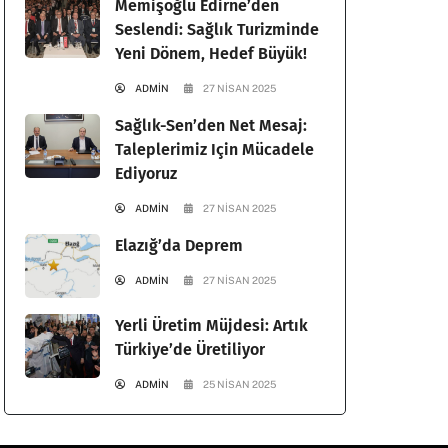
Memişoğlu Edirne’den
Seslendi: Sağlık Turizminde
Yeni Dönem, Hedef Büyük!
ADMIN
27 NISAN 2025
Sağlık-Sen’den Net Mesaj:
Taleplerimiz Için Mücadele
Ediyoruz
ADMIN
27 NISAN 2025
Elazığ’da Deprem
ADMIN
27 NISAN 2025
Yerli Üretim Müjdesi: Artık
Türkiye’de Üretiliyor
ADMIN
25 NISAN 2025