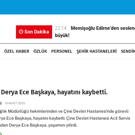
 73’ü İş ve Aile
22:14
Memişoğlu Edirne’den seslend
Son Dakika
büyük!
ÖZEL HABER
ÖZLÜK
PERSONEL
ŞEHİR HASTANELERİ
SENDİ
 Derya Ece Başkaya, hayatını kaybetti.
19 MART 2025
ağlık Müdürlüğü hekimlerinden ve Çine Devlet Hastanesi'nde görevli
ya Ece Başkaya, hayatını kaybetti. Çine Devlet Hastanesi Acil Servis
ndan Derya Ece Başkaya, yaşamını yitirdi.