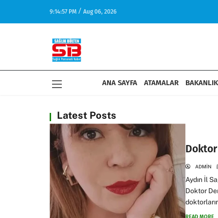
/
9:14:57 PM
Aug 06, 2026
17:27
Sağlık-Sen: Aile Yılında Hemşire ve Ebelerin Yüzde
Dengesini Kuramıyor
ANA SAYFA
ATAMALAR
BAKANLIK
Latest Posts
Doktor
ADMIN
Aydın İl S
Doktor Der
doktorları
READ MORE