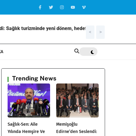
i: Sağlık turizminde yeni dönem, hedef
<
>
21:31
Elazığ’
KA
Trending News
Sağlık-Sen: Aile
Memişoğlu
Yılında Hemşire Ve
Edirne’den Seslendi: