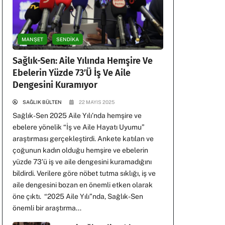
MANŞET
SENDİKA
Sağlık-Sen: Aile Yılında Hemşire Ve
Ebelerin Yüzde 73’ü İş Ve Aile
Dengesini Kuramıyor
SAĞLIK BÜLTEN
22 MAYIS 2025
Sağlık-Sen 2025 Aile Yılı’nda hemşire ve
ebelere yönelik “İş ve Aile Hayatı Uyumu”
araştırması gerçekleştirdi. Ankete katılan ve
çoğunun kadın olduğu hemşire ve ebelerin
yüzde 73’ü iş ve aile dengesini kuramadığını
bildirdi. Verilere göre nöbet tutma sıklığı, iş ve
aile dengesini bozan en önemli etken olarak
öne çıktı. “2025 Aile Yılı”nda, Sağlık-Sen
önemli bir araştırma...