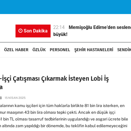
 73’ü İş ve Aile
22:14
Memişoğlu Edirne’den seslend
Son Dakika
büyük!
ÖZEL HABER
ÖZLÜK
PERSONEL
ŞEHİR HASTANELERİ
SENDİ
İşçi Çatışması Çıkarmak İsteyen Lobi İş
a
15 NISAN 2025
alarının kamu işçileri için tüm haklarla birlikte 81 bin lira isterken, en
r maaşının 43 bin lira olması tepki çekti. Ancak en düşük işçi
1 bin TL olması tasarruf tedbirlerinin uygulandığı ve asgari ücrete bile
 altında zam yapıldığı bir dönemde, bu teklifin kabul edilemeyeceğini