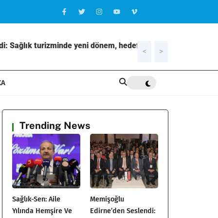
i: Sağlık turizminde yeni dönem, hedef
<
>
21:31
Elazığ’
KA
Trending News
Sağlık-Sen: Aile
Memişoğlu
Yılında Hemşire Ve
Edirne’den Seslendi: