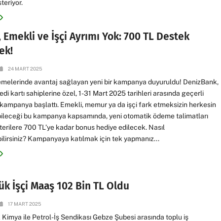
teriyor.
 Emekli ve İşçi Ayrımı Yok: 700 TL Destek
ek!
24 MART 2025
emelerinde avantaj sağlayan yeni bir kampanya duyuruldu! DenizBank,
edi kartı sahiplerine özel, 1-31 Mart 2025 tarihleri arasında geçerli
 kampanya başlattı. Emekli, memur ya da işçi fark etmeksizin herkesin
bileceği bu kampanya kapsamında, yeni otomatik ödeme talimatları
erilere 700 TL’ye kadar bonus hediye edilecek. Nasıl
ilirsiniz? Kampanyaya katılmak için tek yapmanız...
ük İşçi Maaş 102 Bin TL Oldu
17 MART 2025
 Kimya ile Petrol-İş Sendikası Gebze Şubesi arasında toplu iş