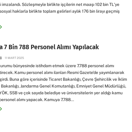
 imzalandı. Sözleşmeyle birlikte işçilerin net maaşı 102 bin TL'ye
sosyal haklarla birlikte toplam gelirleri aylık 176 bin lirayı geçmiş
 7 Bin 788 Personel Alımı Yapılacak
11 MART 2025
urumu bünyesinde istihdam etmek üzere 7.788 personel alımı
irecek. Kamu personel alımı ilanları Resmi Gazete’de yayımlanarak
girdi. Buna göre içerisinde Ticaret Bakanlığı, Çevre Şehircilik ve İklim
i Bakanlığı, Jandarma Genel Komutanlığı, Emniyet Genel Müdürlüğü,
ÖK, SSB ve çok sayıda belediye ve üniversitelerin yer aldığı kamu
personel alımı yapacak. Kamuya 7.788...