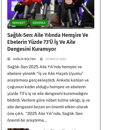
MANŞET
SENDİKA
Sağlık-Sen: Aile Yılında Hemşire Ve
Ebelerin Yüzde 73’ü İş Ve Aile
Dengesini Kuramıyor
SAĞLIK BÜLTEN
22 MAYIS 2025
Sağlık-Sen 2025 Aile Yılı’nda hemşire ve
ebelere yönelik “İş ve Aile Hayatı Uyumu”
araştırması gerçekleştirdi. Ankete katılan ve
çoğunun kadın olduğu hemşire ve ebelerin
yüzde 73’ü iş ve aile dengesini kuramadığını
bildirdi. Verilere göre nöbet tutma sıklığı, iş ve
aile dengesini bozan en önemli etken olarak
öne çıktı. “2025 Aile Yılı”nda, Sağlık-Sen
önemli bir araştırma...