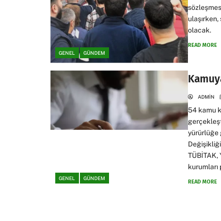
sözleşmesi
ulaşırken, 
olacak.
READ MORE
GENEL
GÜNDEM
Kamuya
ADMIN
54 kamu k
gerçekleşt
yürürlüğe 
Değişikliğ
TÜBİTAK, Y
kurumları 
GENEL
GÜNDEM
READ MORE