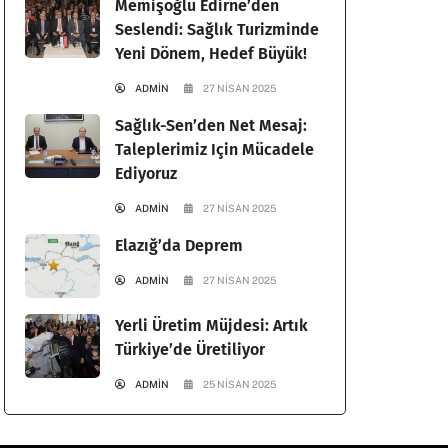
Memişoğlu Edirne’den
Seslendi: Sağlık Turizminde
Yeni Dönem, Hedef Büyük!
ADMIN
27 NISAN 2025
Sağlık-Sen’den Net Mesaj:
Taleplerimiz Için Mücadele
Ediyoruz
ADMIN
27 NISAN 2025
Elazığ’da Deprem
ADMIN
27 NISAN 2025
Yerli Üretim Müjdesi: Artık
Türkiye’de Üretiliyor
ADMIN
25 NISAN 2025