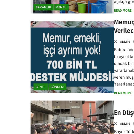
açıkça gös
BAKANLIK
GENEL
READ MORE
Memur,
Verilec
ADMIN
Fatura öd
bireysel kr
olacak bir
yararlana
veren müşt
Yararlanab
GENEL
GÜNDEM
READ MORE
En Düş
ADMIN
Bayer Türk