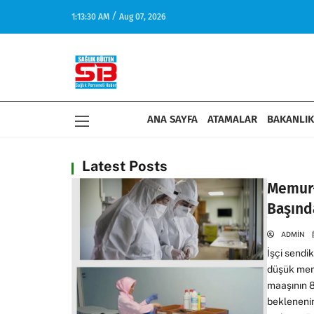
/
1:13:30 AM
Aug 07, 2026
17:27
Sağlık-Sen: Aile Yılında Hemşire ve Ebelerin Yüzde
Dengesini Kuramıyor
ANA SAYFA
ATAMALAR
BAKANLIK
Latest Posts
Memur-
Başınd
ADMIN
İşçi sendik
düşük memu
maaşının 8
beklenenin