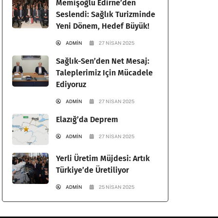
Memişoğlu Edirne’den
Seslendi: Sağlık Turizminde
Yeni Dönem, Hedef Büyük!
ADMIN
27 NISAN 2025
Sağlık-Sen’den Net Mesaj:
Taleplerimiz Için Mücadele
Ediyoruz
ADMIN
27 NISAN 2025
Elazığ’da Deprem
ADMIN
27 NISAN 2025
Yerli Üretim Müjdesi: Artık
Türkiye’de Üretiliyor
ADMIN
25 NISAN 2025