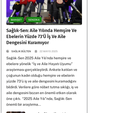
MANŞET
SENDİKA
Sağlık-Sen: Aile Yılında Hemşire Ve
Ebelerin Yüzde 73’ü İş Ve Aile
Dengesini Kuramıyor
SAĞLIK BÜLTEN
22 MAYIS 2025
Sağlık-Sen 2025 Aile Yılı’nda hemşire ve
ebelere yönelik “İş ve Aile Hayatı Uyumu”
araştırması gerçekleştirdi. Ankete katılan ve
çoğunun kadın olduğu hemşire ve ebelerin
yüzde 73’ü iş ve aile dengesini kuramadığını
bildirdi. Verilere göre nöbet tutma sıklığı, iş ve
aile dengesini bozan en önemli etken olarak
öne çıktı. “2025 Aile Yılı”nda, Sağlık-Sen
önemli bir araştırma...