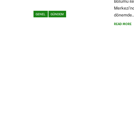
Bölümü ile
Merkezi’n
GENEL
GÜNDEM
dönemde..
READ MORE