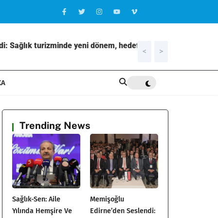
i: Sağlık turizminde yeni dönem, hedef
<
>
21:31
Elazığ’
KA
Trending News
Sağlık-Sen: Aile
Memişoğlu
Yılında Hemşire Ve
Edirne’den Seslendi: