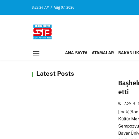
/
8:23:24 AM
Aug 07, 2026
17:27
Sağlık-Sen: Aile Yılında Hemşire ve Ebelerin Yüzde
Dengesini Kuramıyor
ANA SAYFA
ATAMALAR
BAKANLIK
Latest Posts
Başhek
etti
ADMIN
[lock][/lo
Kültür Me
Sempozyumu
Bayar Üniv