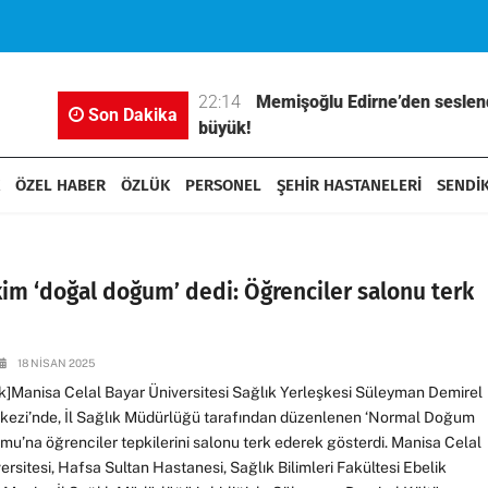
 73’ü İş ve Aile
22:14
Memişoğlu Edirne’den seslend
Son Dakika
büyük!
ÖZEL HABER
ÖZLÜK
PERSONEL
ŞEHİR HASTANELERİ
SENDİ
im ‘doğal doğum’ dedi: Öğrenciler salonu terk
18 NISAN 2025
ck]Manisa Celal Bayar Üniversitesi Sağlık Yerleşkesi Süleyman Demirel
rkezi’nde, İl Sağlık Müdürlüğü tarafından düzenlenen ‘Normal Doğum
’na öğrenciler tepkilerini salonu terk ederek gösterdi. Manisa Celal
ersitesi, Hafsa Sultan Hastanesi, Sağlık Bilimleri Fakültesi Ebelik