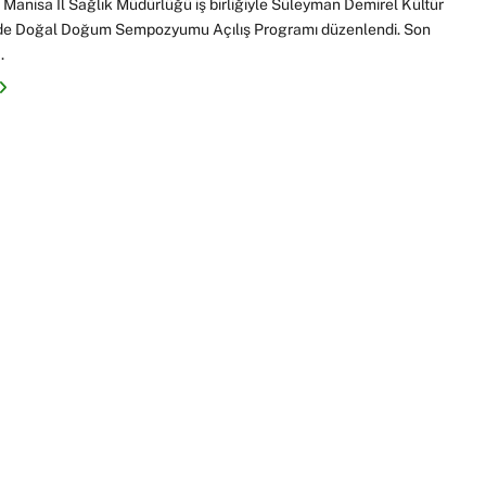
 Manisa İl Sağlık Müdürlüğü iş birliğiyle Süleyman Demirel Kültür
de Doğal Doğum Sempozyumu Açılış Programı düzenlendi. Son
.