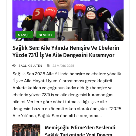
MANŞET
SENDİKA
Sağlık-Sen: Aile Yılında Hemşire Ve Ebelerin
Yüzde 73’ü İş Ve Aile Dengesini Kuramıyor
SAĞLIK BÜLTEN
22 MAYIS 2025
Sağlık-Sen 2025 Aile Yılı’nda hemşire ve ebelere yönelik
“İş ve Aile Hayatı Uyumu” araştırması gerçekleştirdi.
Ankete katılan ve çoğunun kadın olduğu hemşire ve
ebelerin yüzde 73’ü iş ve aile dengesini kuramadığını
bildirdi. Verilere göre nöbet tutma sıklığı, iş ve aile
dengesini bozan en önemli etken olarak öne çıktı. “2025
Aile Yılı”nda, Sağlık-Sen önemli bir araştırma...
Memişoğlu Edirne’den Seslendi:
Sağlık Turizminde Yeni Dönem,