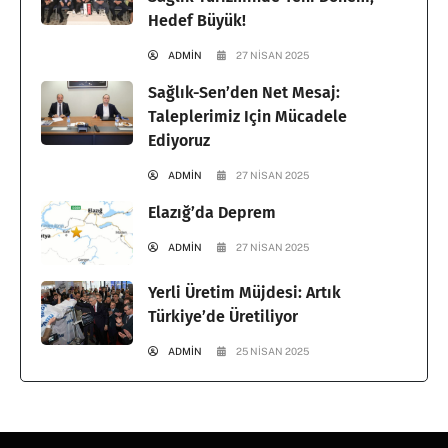
Hedef Büyük!
ADMIN
27 NISAN 2025
Sağlık-Sen’den Net Mesaj:
Taleplerimiz Için Mücadele
Ediyoruz
ADMIN
27 NISAN 2025
Elazığ’da Deprem
ADMIN
27 NISAN 2025
Yerli Üretim Müjdesi: Artık
Türkiye’de Üretiliyor
ADMIN
25 NISAN 2025