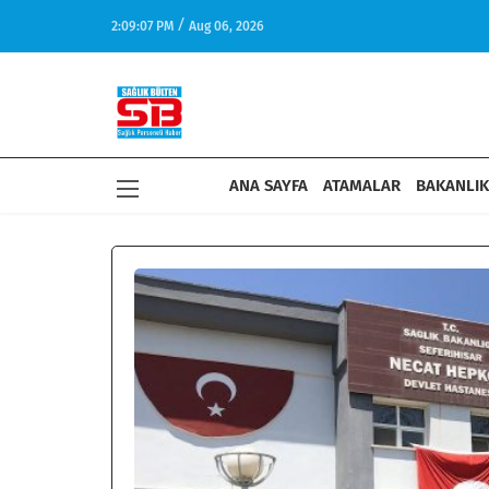
/
2:09:07 PM
Aug 06, 2026
17:27
Sağlık-Sen: Aile Yılında Hemşire ve Ebelerin Yüzde
Dengesini Kuramıyor
ANA SAYFA
ATAMALAR
BAKANLIK