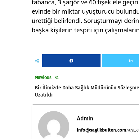
tabanca, 3 şarjör ve 60 fişek ele geçir
evinde bir miktar uyuşturucu bulund
ürettiği belirlendi. Soruşturmayı deri
başka kişilerin tespiti için çalışmaları
PREVIOUS
Bir İlimizde Daha Sağlık Müdürünün Sözleşme
Uzatıldı
Admin
info@saglikbulten.com
http:/