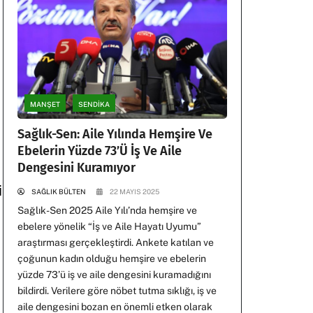
MANŞET
SENDİKA
Sağlık-Sen: Aile Yılında Hemşire Ve
n
Ebelerin Yüzde 73’ü İş Ve Aile
Dengesini Kuramıyor
i
SAĞLIK BÜLTEN
22 MAYIS 2025
Sağlık-Sen 2025 Aile Yılı’nda hemşire ve
ebelere yönelik “İş ve Aile Hayatı Uyumu”
araştırması gerçekleştirdi. Ankete katılan ve
çoğunun kadın olduğu hemşire ve ebelerin
yüzde 73’ü iş ve aile dengesini kuramadığını
bildirdi. Verilere göre nöbet tutma sıklığı, iş ve
aile dengesini bozan en önemli etken olarak