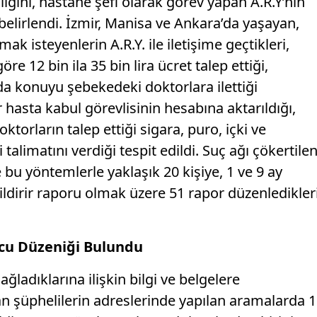
ığını, hastane şefi olarak görev yapan A.R.Y’nin
 belirlendi. İzmir, Manisa ve Ankara’da yaşayan,
k isteyenlerin A.R.Y. ile iletişime geçtikleri,
re 12 bin ila 35 bin lira ücret talep ettiği,
konuyu şebekedeki doktorlara ilettiği
r hasta kabul görevlisinin hesabına aktarıldığı,
oktorların talep ettiği sigara, puro, içki ve
talimatını verdiği tespit edildi. Suç ağı çökertile
 bu yöntemlerle yaklaşık 20 kişiye, 1 ve 9 ay
ildirir raporu olmak üzere 51 rapor düzenledikler
cu Düzeniği Bulundu
ğladıklarına ilişkin bilgi ve belgelere
an şüphelilerin adreslerinde yapılan aramalarda 1