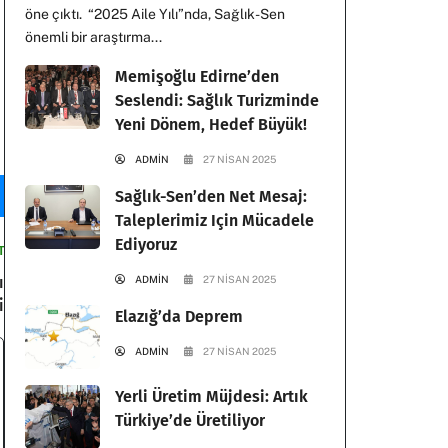
öne çıktı. “2025 Aile Yılı”nda, Sağlık-Sen
önemli bir araştırma...
Memişoğlu Edirne’den
Seslendi: Sağlık Turizminde
Yeni Dönem, Hedef Büyük!
ADMIN
27 NISAN 2025
Sağlık-Sen’den Net Mesaj:
Taleplerimiz Için Mücadele
Ediyoruz
T
ı
ADMIN
27 NISAN 2025
i
Elazığ’da Deprem
ADMIN
27 NISAN 2025
Yerli Üretim Müjdesi: Artık
Türkiye’de Üretiliyor