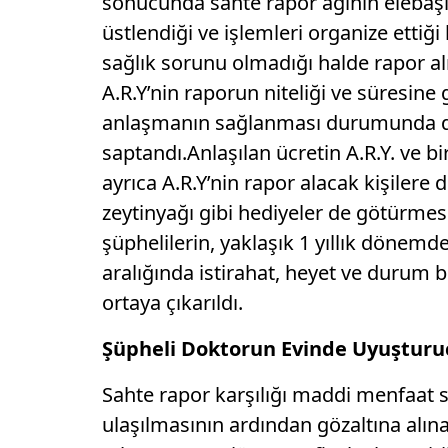
sonucunda sahte rapor ağının elebaşıl
üstlendiği ve işlemleri organize ettiği
sağlık sorunu olmadığı halde rapor alma
A.R.Y’nin raporun niteliği ve süresine gö
anlaşmanın sağlanması durumunda da 
saptandı.Anlaşılan ücretin A.R.Y. ve bi
ayrıca A.R.Y’nin rapor alacak kişilere d
zeytinyağı gibi hediyeler de götürmesi 
şüphelilerin, yaklaşık 1 yıllık dönemde
aralığında istirahat, heyet ve durum b
ortaya çıkarıldı.
Şüpheli Doktorun Evinde Uyuşturu
Sahte rapor karşılığı maddi menfaat sa
ulaşılmasının ardından gözaltına alın