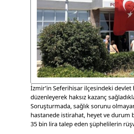
İzmir’in Seferihisar ilçesindeki devle
düzenleyerek haksız kazanç sağladıklar
Soruşturmada, sağlık sorunu olmayan
hastanede istirahat, heyet ve durum bi
35 bin lira talep eden şüphelilerin rüşv