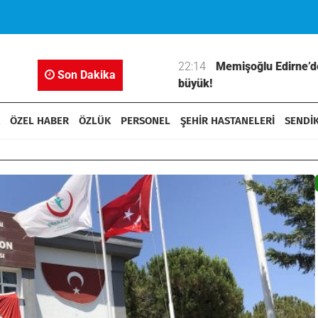
 73’ü İş ve Aile
22:14
Memişoğlu Edirne’den seslend
Son Dakika
büyük!
ÖZEL HABER
ÖZLÜK
PERSONEL
ŞEHİR HASTANELERİ
SENDİ