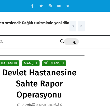
i: Sağlık turizminde yeni dönem, hedef
<
>
21:31
Elazığ’
KA
BAKANLIK
MANŞET
SÜRMANŞET
Devlet Hastanesine
Sahte Rapor
Operasyonu
0
ADMIN
5 MART 2025