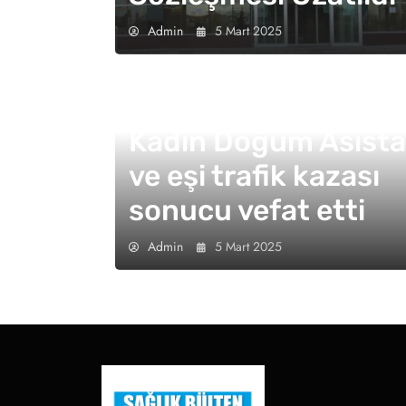
Admin
5 Mart 2025
Kadın Doğum Asista
ve eşi trafik kazası
sonucu vefat etti
Admin
5 Mart 2025