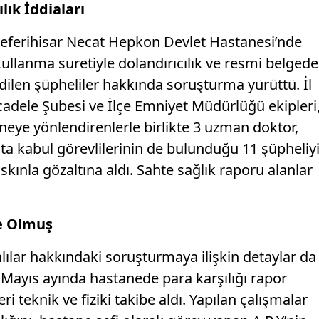
lık İddiaları
 Seferihisar Necat Hepkon Devlet Hastanesi’nde
llanma suretiyle dolandırıcılık ve resmi belgede
 edilen şüpheliler hakkında soruşturma yürüttü. İl
dele Şubesi ve İlçe Emniyet Müdürlüğü ekipleri
neye yönlendirenlerle birlikte 3 uzman doktor,
asta kabul görevlilerinin de bulunduğu 11 şüpheliy
kınla gözaltına aldı. Sahte sağlık raporu alanlar
le Olmuş
ılar hakkındaki soruşturmaya ilişkin detaylar da
yıl Mayıs ayında hastanede para karşılığı rapor
i teknik ve fiziki takibe aldı. Yapılan çalışmalar