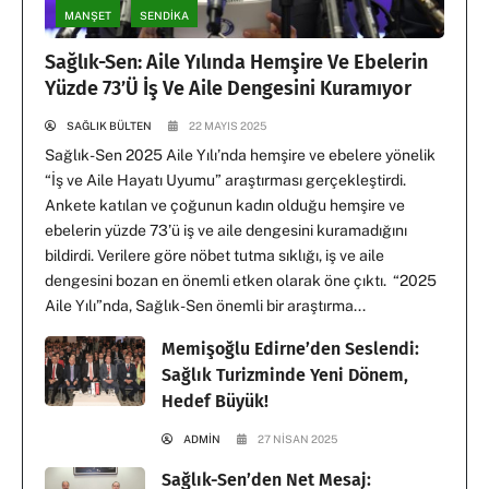
MANŞET
SENDİKA
Sağlık-Sen: Aile Yılında Hemşire Ve Ebelerin
Yüzde 73’ü İş Ve Aile Dengesini Kuramıyor
SAĞLIK BÜLTEN
22 MAYIS 2025
Sağlık-Sen 2025 Aile Yılı’nda hemşire ve ebelere yönelik
“İş ve Aile Hayatı Uyumu” araştırması gerçekleştirdi.
Ankete katılan ve çoğunun kadın olduğu hemşire ve
ebelerin yüzde 73’ü iş ve aile dengesini kuramadığını
bildirdi. Verilere göre nöbet tutma sıklığı, iş ve aile
dengesini bozan en önemli etken olarak öne çıktı. “2025
Aile Yılı”nda, Sağlık-Sen önemli bir araştırma...
Memişoğlu Edirne’den Seslendi:
Sağlık Turizminde Yeni Dönem,
Hedef Büyük!
ADMIN
27 NISAN 2025
Sağlık-Sen’den Net Mesaj: