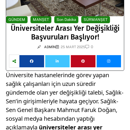
GÜNDEM
MANŞET
Son Dakika
SÜRMANŞET
Üniversiteler Arası Yer Değişikliği
Başvuruları Başlıyor!
0
ADMIN
25 MART 2025
Üniversite hastanelerinde görev yapan
sağlık çalışanları için uzun süredir
gündemde olan yer değişikliği talebi, Sağlık-
Sen’in girişimleriyle hayata geçiyor. Sağlık-
Sen Genel Başkanı Mahmut Faruk Doğan,
sosyal medya hesabından yaptığı
açıklamayla
üniversiteler arası yer